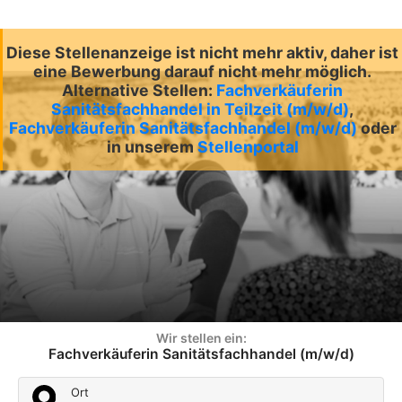
Diese Stellenanzeige ist nicht mehr aktiv, daher ist
eine Bewerbung darauf nicht mehr möglich.
Alternative Stellen:
Fachverkäuferin
Sanitätsfachhandel in Teilzeit (m/w/d)
,
Fachverkäuferin Sanitätsfachhandel (m/w/d)
oder
in unserem
Stellenportal
Wir stellen ein:
Fachverkäuferin Sanitätsfachhandel (m/w/d)
Ort