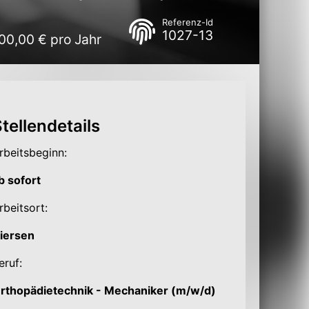
Referenz-Id
1027-13
00,00 € pro Jahr
tellendetails
rbeitsbeginn:
b sofort
rbeitsort:
iersen
eruf:
rthopädietechnik - Mechaniker (m/w/d)