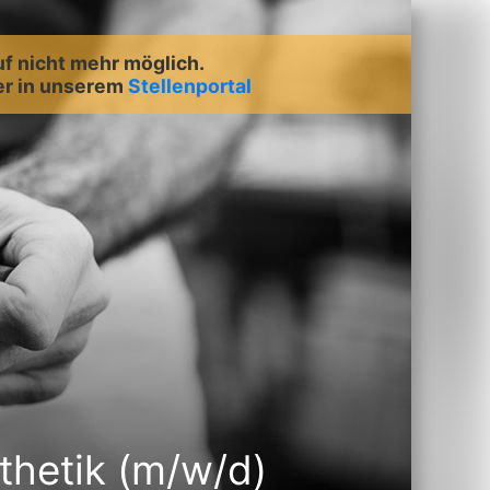
uf nicht mehr möglich.
er in unserem
Stellenportal
thetik (m/w/d)