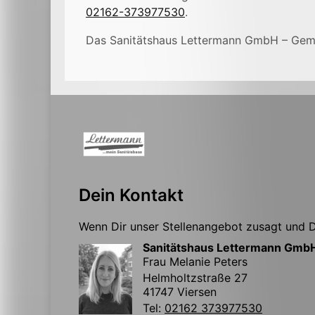
02162-373977530
.
Das Sanitätshaus Lettermann GmbH – Geme
Dein Kontakt
Wenn Dir unser Stellenangebot zusagt und Du
Sanitätshaus Lettermann Gmb
Frau Melanie Peters
Helmholtzstraße 27
41747 Viersen
Tel:
02162 373977530