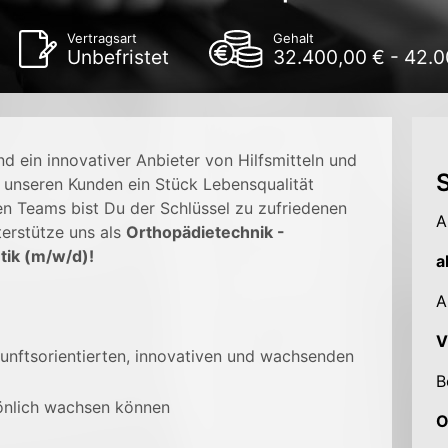
Vertragsart
Gehalt
Unbefristet
32.400,00 € - 42.0
d ein innovativer Anbieter von Hilfsmitteln und
S
, unseren Kunden ein Stück Lebensqualität
en Teams bist Du der Schlüssel zu zufriedenen
A
terstütze uns als
Orthopädietechnik -
ik (m/w/d)!
a
A
V
kunftsorientierten, innovativen und wachsenden
B
sönlich wachsen können
O